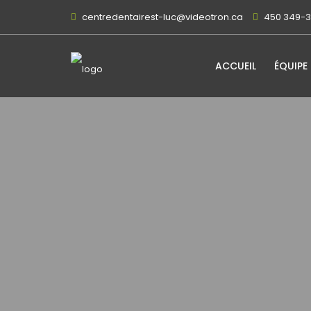
centredentairest-luc@videotron.ca
450 349-
ACCUEIL
ÉQUIPE