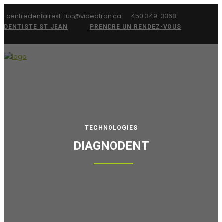
centredentairest-luc@videotron.ca
450 349-3368
DENTISTE ST JEAN
PRENDRE UN RENDEZ-VOUS
TECHNOLOGIES
DIAGNODENT