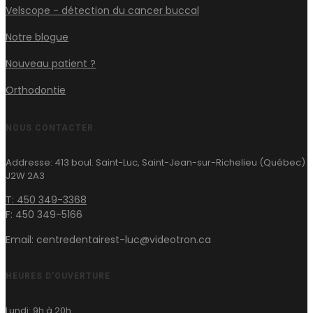
Velscope - détection du cancer buccal
Notre blogue
Nouveau patient ?
Orthodontie
NOUS CONTACTER
Addresse: 413 boul. Saint-Luc, Saint-Jean-sur-Richelieu (Québec)
J2W 2A3
T: 450 349-3368
F: 450 349-5166
Email: centredentairest-luc@videotron.ca
HEURES D'OUVERTURE
Lundi: 9h à 20h